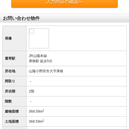
入力内容の確認へ
お問い合わせ物件
画像
JR山陽本線
最寄駅
厚狭駅 徒歩5分
所在地
山陽小野田市大字厚狭
間取り
－
所在階
2階
階数
－
2
建物面積
368.59m
2
土地面積
368.59m