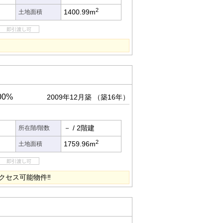
2
1400.99m
土地面積
00%
2009年12月築
（築16年）
－
/
2階建
所在階/階数
2
1759.96m
土地面積
クセス可能物件‼