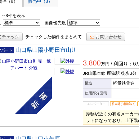
物件（8）
販売中（8）
1～8件を表示
え
画像優先度
てチェック
チェックした物件をまとめて
お問い合わせ
山口県山陽小野田市山川
一棟ア
3,800
ート
利回り：6.
万円
/
JR山陽本線 厚狭駅
徒歩3分
軽量鉄骨造
構造
使用部分面積
厚狭駅近くの有名メーカー
ットになっており、上下階
山口県山口市矢原