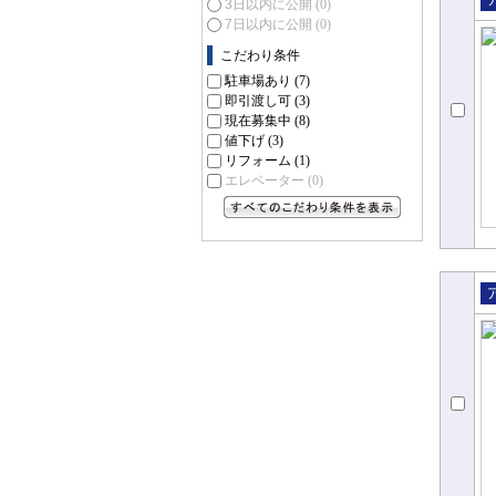
3日以内に公開
(0)
売
7日以内に公開
(0)
パ
こだわり条件
駐車場あり
(7)
即引渡し可
(3)
現在募集中
(8)
値下げ
(3)
リフォーム
(1)
エレベーター
(0)
すべてのこだわり条件を見る
売
パ