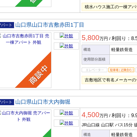
積水ハウス施工の一棟アパ
山口県山口市吉敷赤田1丁目
一棟ア
5,800
ート
利回り：8.
万円
/
軽量鉄骨造
構造
使用部分面積
吉敷地区で有名メーカーの
山口県山口市大内御堀
アパー
4,500
利回り：9.
万円
/
JR山口線 山口駅
バス15分
徒
軽量鉄骨造
構造