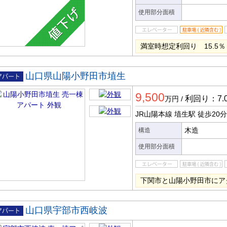
使用部分面積
満室時想定利回り 15.5％
山口県山陽小野田市埴生
一棟ア
9,500
ート
利回り：7.
万円
/
JR山陽本線 埴生駅
徒歩20分
木造
構造
使用部分面積
下関市と山陽小野田市にア
山口県宇部市西岐波
一棟ア