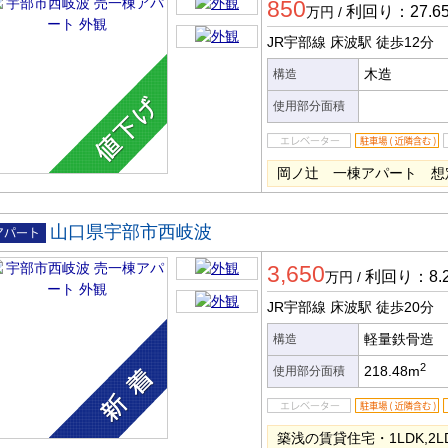
850
ート
利回り：27.6
万円
/
JR宇部線 床波駅
徒歩12分
木造
構造
使用部分面積
岡ノ辻 一棟アパート 想定
山口県宇部市西岐波
一棟ア
3,650
ート
利回り：8.
万円
/
JR宇部線 床波駅
徒歩20分
軽量鉄骨造
構造
2
218.48m
使用部分面積
築浅の賃貸住宅・1LDK,