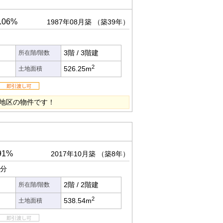
06%
1987年08月築
（築39年）
3階
/
3階建
所在階/階数
2
526.25m
土地面積
原地区の物件です！
91%
2017年10月築
（築8年）
9分
2階
/
2階建
所在階/階数
2
538.54m
土地面積