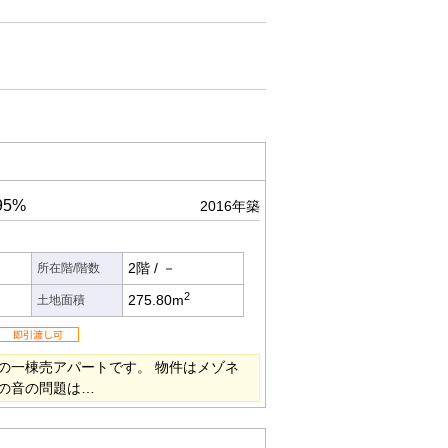
95%
2016年築
2階
/
－
所在階/階数
2
275.80m
土地面積
の一棟売アパートです。 物件はメゾネ
の音の問題は…