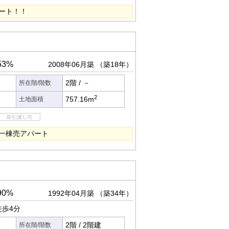
ート！！
53%
2008年06月築
（築18年）
2階
/
－
所在階/階数
2
757.16m
土地面積
一棟売アパート
90%
1992年04月築
（築34年）
歩4分
2階
/
2階建
所在階/階数