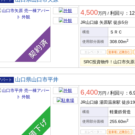
一棟ア
4,500
ート
利回り：12.
万円
/
JR山口線 矢原駅
徒歩5分
ＳＲＣ
構造
2
308.00m
使用部分面積
SRC投資物件！山口市矢
山口県山口市平井
一棟ア
6,400
ート
利回り：6.
万円
/
JR山口線 湯田温泉駅
徒歩1
軽量鉄骨造
構造
2
255.60m
使用部分面積