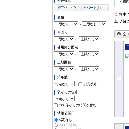
物件種別
公開
一棟アパート(7)
アパート(1)
8
件中 
価格
並び替
～
利回り
全
～
使用部分面積
売
～
パ
土地面積
～
築年数
新築以外
駅からの徒歩
バス停からの時間を含む
情報公開日
指定なし
本日公開
(0)