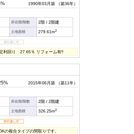
5%
1990年03月築
（築36年）
2階
/
2階建
所在階/階数
2
279.61m
土地面積
利回り 27.65％ リフォーム有‼
25%
2015年06月築
（築11年）
2階
/
2階建
所在階/階数
2
326.25m
土地面積
2LDKの複合タイプの間取りです。