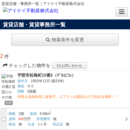
賃貸店舗・事務所一覧｜アイケイ不動産株式会社
賃貸店舗・賃貸事務所一覧
検索条件を変更
2
件
チェックした物件を
お問い合わせ
宇部市松島町15番2（Y`Sビル）
築年月
1992年12月
(築33年)
構造
ＲＣ
階数
5階建
内装も自由自在に改装可。エアコンは新品なので効きは抜群！！
ビル
2
階数
2階
面積
9.98m
賃料
8.8
万円
管理費等
無
敷金
無
礼金
1ヶ月
保証金
無