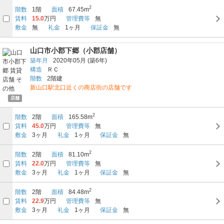
2
階数
1階
面積
67.45m
賃料
15.0
万円
管理費等
無
敷金
無
礼金
1ヶ月
保証金
無
山口市小郡下郷（小郡店舗）
築年月
2020年05月
(築6年)
構造
ＲＣ
階数
2階建
新山口駅北口近くの商店街の店舗です
店舗
2
階数
2階
面積
165.58m
賃料
45.0
万円
管理費等
無
敷金
3ヶ月
礼金
1ヶ月
保証金
無
2
階数
2階
面積
81.10m
賃料
22.0
万円
管理費等
無
敷金
3ヶ月
礼金
1ヶ月
保証金
無
2
階数
2階
面積
84.48m
賃料
22.9
万円
管理費等
無
敷金
3ヶ月
礼金
1ヶ月
保証金
無