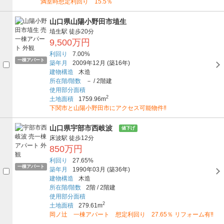
満室時想定利回り 15.5％
山口県山陽小野田市埴生
埴生駅
徒歩20分
9,500万円
利回り
7.00%
一棟アパート
築年月
2009年12月
(築16年)
建物構造
木造
所在階/階数
－
/
2階建
使用部分面積
2
土地面積
1759.96m
下関市と山陽小野田市にアクセス可能物件‼
山口県宇部市西岐波
値下げ
床波駅
徒歩12分
850万円
利回り
27.65%
一棟アパート
築年月
1990年03月
(築36年)
建物構造
木造
所在階/階数
2階
/
2階建
使用部分面積
2
土地面積
279.61m
岡ノ辻 一棟アパート 想定利回り 27.65％ リフォーム有‼