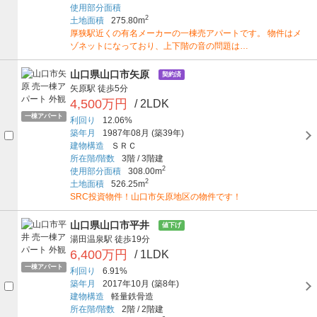
使用部分面積
2
土地面積
275.80m
厚狭駅近くの有名メーカーの一棟売アパートです。 物件はメ
ゾネットになっており、上下階の音の問題は…
山口県山口市矢原
契約済
矢原駅
徒歩5分
4,500万円
/ 2LDK
一棟アパート
利回り
12.06%
築年月
1987年08月
(築39年)
建物構造
ＳＲＣ
所在階/階数
3階
/
3階建
2
使用部分面積
308.00m
2
土地面積
526.25m
SRC投資物件！山口市矢原地区の物件です！
山口県山口市平井
値下げ
湯田温泉駅
徒歩19分
6,400万円
/ 1LDK
一棟アパート
利回り
6.91%
築年月
2017年10月
(築8年)
建物構造
軽量鉄骨造
所在階/階数
2階
/
2階建