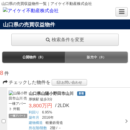
山口県の売買収益物件一覧｜アイケイ不動産株式会社
山口県の売買収益物件
検索条件を変更
公開物件（8）
販売中（8）
8
件
チェックした物件を
お問い合わせ
山口県山陽小野田市山川
新着
厚狭駅
徒歩3分
3,800万円
/ 2LDK
利回り
6.95%
一棟アパート
築年月
2016年
建物構造
軽量鉄骨造
所在階/階数
2階
/
－