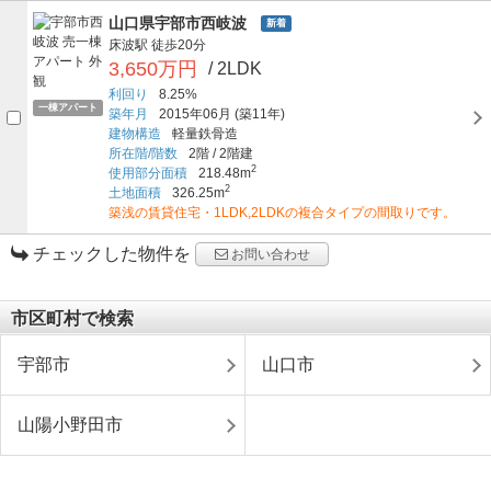
山口県宇部市西岐波
新着
床波駅
徒歩20分
3,650万円
/ 2LDK
利回り
8.25%
一棟アパート
築年月
2015年06月
(築11年)
建物構造
軽量鉄骨造
所在階/階数
2階
/
2階建
2
使用部分面積
218.48m
2
土地面積
326.25m
築浅の賃貸住宅・1LDK,2LDKの複合タイプの間取りです。
チェックした物件を
お問い合わせ
市区町村で検索
宇部市
山口市
山陽小野田市