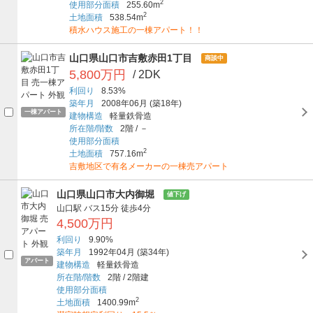
2
使用部分面積
255.60m
2
土地面積
538.54m
積水ハウス施工の一棟アパート！！
山口県山口市吉敷赤田1丁目
商談中
5,800万円
/ 2DK
利回り
8.53%
築年月
2008年06月
(築18年)
一棟アパート
建物構造
軽量鉄骨造
所在階/階数
2階
/
－
使用部分面積
2
土地面積
757.16m
吉敷地区で有名メーカーの一棟売アパート
山口県山口市大内御堀
値下げ
山口駅
バス15分
徒歩4分
4,500万円
利回り
9.90%
築年月
1992年04月
(築34年)
アパート
建物構造
軽量鉄骨造
所在階/階数
2階
/
2階建
使用部分面積
2
土地面積
1400.99m