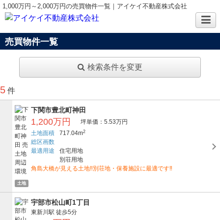
1,000万円～2,000万円の売買物件一覧｜アイケイ不動産株式会社
売買物件一覧
検索条件を変更
5
件
下関市豊北町神田
1,200万円
坪単価：5.53万円
2
土地面積
717.04m
総区画数
最適用途
住宅用地
別荘用地
角島大橋が見える土地‼別荘地・保養施設に最適です‼
土地
宇部市松山町1丁目
東新川駅
徒歩5分