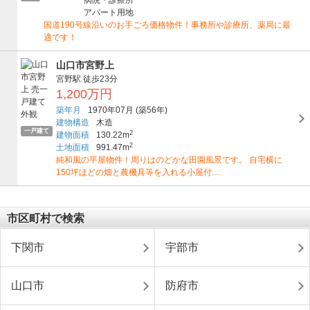
病院・診療所
アパート用地
国道190号線沿いのお手ごろ価格物件！事務所や診療所、薬局に最
適です！
山口市宮野上
宮野駅
徒歩23分
1,200万円
築年月
1970年07月
(築56年)
建物構造
木造
一戸建て
2
建物面積
130.22m
2
土地面積
991.47m
純和風の平屋物件！周りはのどかな田園風景です。 自宅横に
150坪ほどの畑と農機具等を入れる小屋付…
市区町村で検索
下関市
宇部市
山口市
防府市