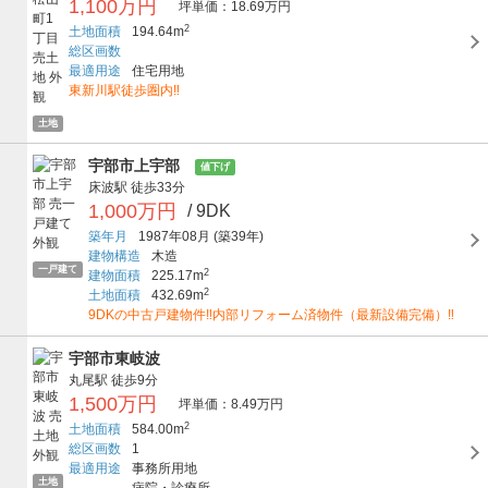
1,100万円
坪単価：18.69万円
2
土地面積
194.64m
総区画数
最適用途
住宅用地
東新川駅徒歩圏内‼
土地
宇部市上宇部
値下げ
床波駅
徒歩33分
1,000万円
/ 9DK
築年月
1987年08月
(築39年)
建物構造
木造
一戸建て
2
建物面積
225.17m
2
土地面積
432.69m
9DKの中古戸建物件‼内部リフォーム済物件（最新設備完備）‼
宇部市東岐波
丸尾駅
徒歩9分
1,500万円
坪単価：8.49万円
2
土地面積
584.00m
総区画数
1
最適用途
事務所用地
土地