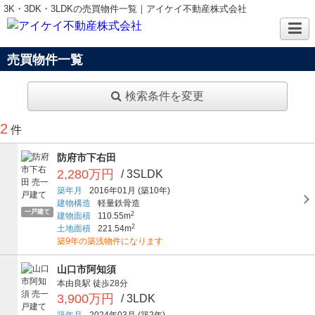
3K・3DK・3LDKの売買物件一覧｜アイケイ不動産株式会社
売買物件一覧
検索条件を変更
2
件
防府市下右田
2,280万円
/ 3SLDK
築年月
2016年01月
(築10年)
建物構造
軽量鉄骨造
一戸建て
2
建物面積
110.55m
2
土地面積
221.54m
築9年の築浅物件になります
山口市阿知須
本由良駅
徒歩28分
3,900万円
/ 3LDK