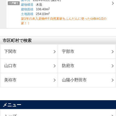
築年月
2024年03月
(築2年)
一戸建て
建物構造
木造
2
建物面積
106.40m
2
土地面積
254.03m
築1年の未入居物件‼ 自然素材をふんだんに使ったcotton1/2の
家！！
市区町村で検索
下関市
宇部市
山口市
防府市
美祢市
山陽小野田市
メニュー