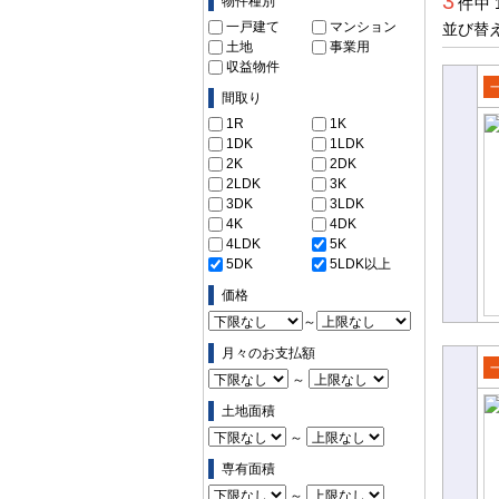
3
物件種別
件中 
一戸建て
マンション
並び替
土地
事業用
収益物件
間取り
売
1R
1K
て
1DK
1LDK
2K
2DK
2LDK
3K
3DK
3LDK
4K
4DK
4LDK
5K
5DK
5LDK以上
価格
～
月々のお支払額
～
売
土地面積
て
～
専有面積
～