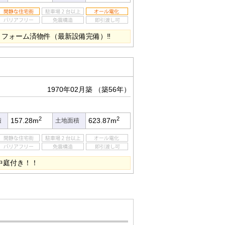
リフォーム済物件（最新設備完備）‼
1970年02月築
（築56年）
2
2
157.28m
623.87m
積
土地面積
中庭付き！！