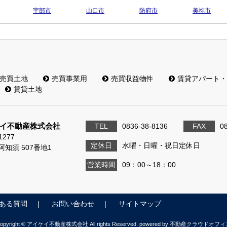
宇部市
山口市
防府市
美祢市
売買土地
売買事業用
売買収益物件
賃貸アパート・
賃貸土地
イ不動産株式会社
TEL
0836-38-8136
FAX
0
1277
定休日
水曜・日曜・祝日定休日
知須 507番地1
営業時間
09：00～18：00
ある質問
お問い合わせ
サイトマップ
opyright © アイケイ不動産株式会社 All rights Reserved. powered by 不動産クラウドオフ