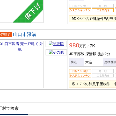
9DKの中古戸建物件‼内部
山口市深溝
一戸建
980
7K
万円
/
JR宇部線 深溝駅
徒歩2分
木造
構造
建物面
広々７Kの和風平屋物件！
町村で検索