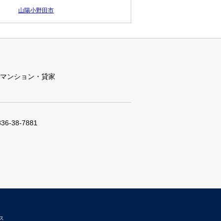
山陽小野田市
マンション・貸家
836-38-7881
ィス