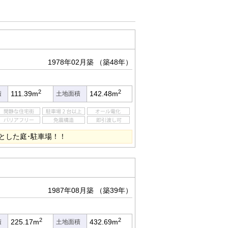
1978年02月築
（築48年）
2
2
111.39m
142.48m
積
土地面積
とした庭･駐車場！！
1987年08月築
（築39年）
2
2
225.17m
432.69m
積
土地面積