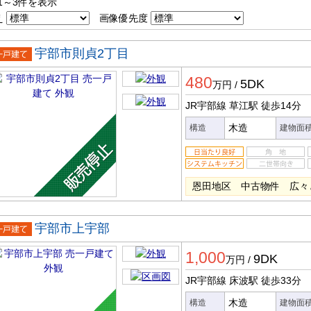
1～3件を表示
え
画像優先度
宇部市則貞2丁目
一戸建
480
5DK
万円
/
JR宇部線 草江駅
徒歩14分
木造
構造
建物面
恩田地区 中古物件 広々
宇部市上宇部
一戸建
1,000
9DK
万円
/
JR宇部線 床波駅
徒歩33分
木造
構造
建物面