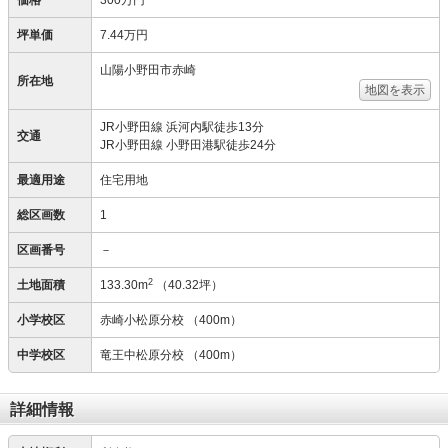
価格
300万円
坪単価
7.44万円
山陽小野田市赤崎
所在地
地図を表示
JR小野田線 浜河内駅徒歩13分
交通
JR小野田線 小野田港駅徒歩24分
最適用途
住宅用地
総区画数
1
区画番号
－
2
土地面積
133.30m
（40.32坪）
小学校区
赤崎小松原分校
（400m）
中学校区
竜王中松原分校
（400m）
詳細情報