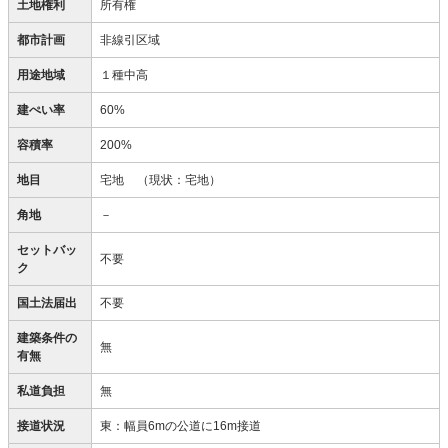
土地権利
所有権
都市計画
非線引区域
用途地域
１種中高
建ぺい率
60%
容積率
200%
地目
宅地
（現状：宅地）
角地
－
セットバッ
不要
ク
国土法届出
不要
建築条件の
無
有無
私道負担
無
接道状況
東：幅員6mの公道に16m接道