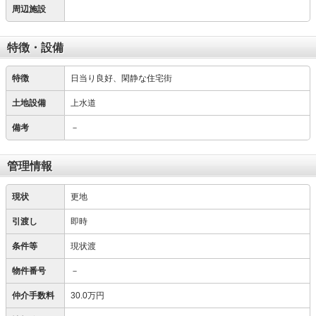
周辺施設
特徴・設備
特徴
日当り良好、閑静な住宅街
土地設備
上水道
備考
－
管理情報
現状
更地
引渡し
即時
条件等
現状渡
物件番号
－
仲介手数料
30.0万円