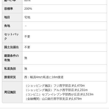
建ぺい率
60%
容積率
200%
地目
宅地
角地
－
セットバッ
不要
ク
国土法届出
不要
建築条件の
無
有無
私道負担
無
接道状況
西：幅員4mの私道に16m接道
（ショッピング施設）フジ西宇部店 約1,470m
（ショッピング施設）アルク西宇部店 約1,231m
周辺施設
（コンビニ）セブンイレブン宇部西が丘店 約1,513m
（金融機関）山口銀行西宇部支店 約1,679m