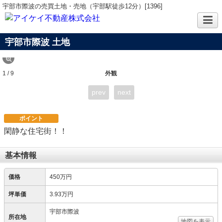
宇部市際波の売買土地・売地（宇部駅徒歩12分）[1396]
宇部市際波 土地
1 / 9
外観
prev
next
ポイント
閑静な住宅街！！
基本情報
価格
450万円
坪単価
3.93万円
宇部市際波
所在地
地図を表示