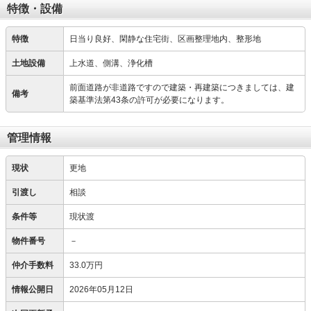
特徴・設備
特徴
日当り良好、閑静な住宅街、区画整理地内、整形地
土地設備
上水道、側溝、浄化槽
前面道路が非道路ですので建築・再建築につきましては、建
備考
築基準法第43条の許可が必要になります。
管理情報
現状
更地
引渡し
相談
条件等
現状渡
物件番号
－
仲介手数料
33.0万円
情報公開日
2026年05月12日