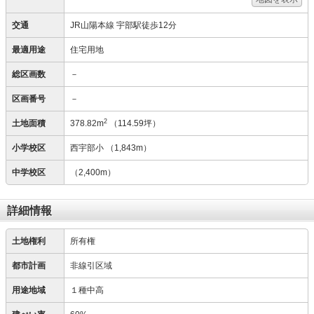
交通
JR山陽本線 宇部駅徒歩12分
最適用途
住宅用地
総区画数
－
区画番号
－
2
土地面積
378.82m
（114.59坪）
小学校区
西宇部小
（1,843m）
中学校区
（2,400m）
詳細情報
土地権利
所有権
都市計画
非線引区域
用途地域
１種中高