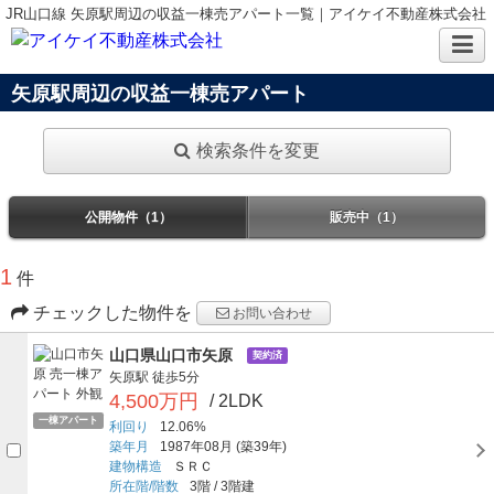
JR山口線 矢原駅周辺の収益一棟売アパート一覧｜アイケイ不動産株式会社
矢原駅周辺の収益一棟売アパート
検索条件を変更
公開物件（1）
販売中（1）
1
件
チェックした物件を
お問い合わせ
山口県山口市矢原
契約済
矢原駅
徒歩5分
4,500万円
/ 2LDK
一棟アパート
利回り
12.06%
築年月
1987年08月
(築39年)
建物構造
ＳＲＣ
所在階/階数
3階
/
3階建