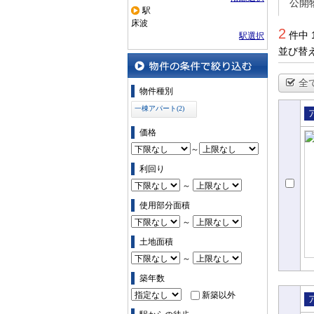
公開
駅
床波
2
件中 
駅選択
並び替
全
物件の条件で絞り込む
物件種別
一棟アパート(2)
売
価格
パ
～
利回り
～
使用部分面積
～
土地面積
～
築年数
新築以外
売