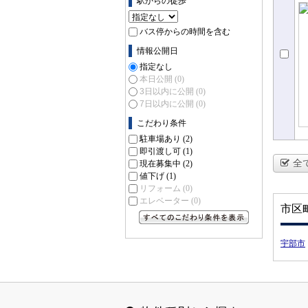
駅からの徒歩
パ
バス停からの時間を含む
情報公開日
指定なし
本日公開
(0)
3日以内に公開
(0)
7日以内に公開
(0)
こだわり条件
駐車場あり
(2)
即引渡し可
(1)
全
現在募集中
(2)
値下げ
(1)
リフォーム
(0)
エレベーター
(0)
市区
すべてのこだわり条件を見る
宇部市