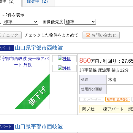
物件（2）
販売中（2）
1～2件を表示
え
画像優先度
てチェック
チェックした物件をまとめて
お問い合わせ
山口県宇部市西岐波
一棟ア
850
ート
利回り：27.6
万円
/
JR宇部線 床波駅
徒歩12分
木造
構造
使用部分面積
岡ノ辻 一棟アパート 想定
山口県宇部市西岐波
一棟ア