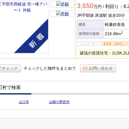
3,650
ート
利回り：8.
万円
/
JR宇部線 床波駅
徒歩20分
軽量鉄骨造
構造
2
218.48m
使用部分面積
築浅の賃貸住宅・1LDK,
てチェック
チェックした物件をまとめて
お問い合わせ
町村で検索
山口市
山陽小野田市