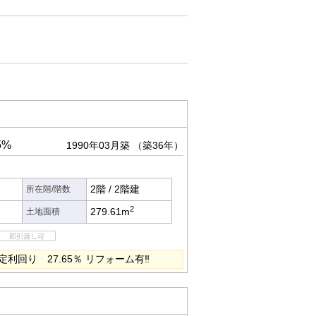
5%
1990年03月築
（築36年）
2階
/
2階建
所在階/階数
2
279.61m
土地面積
利回り 27.65％ リフォーム有‼