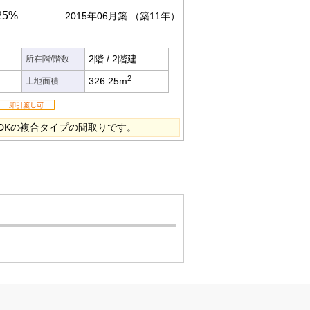
25%
2015年06月築
（築11年）
2階
/
2階建
所在階/階数
2
326.25m
土地面積
2LDKの複合タイプの間取りです。