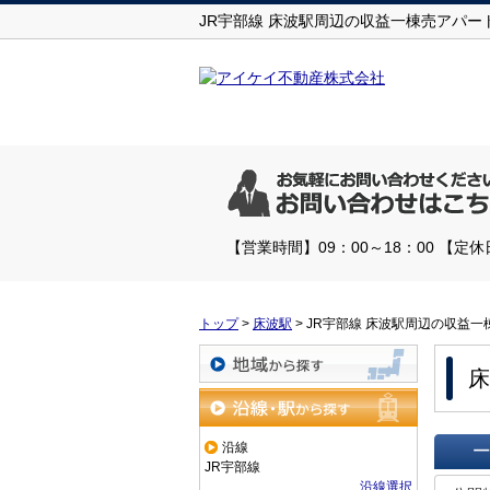
JR宇部線 床波駅周辺の収益一棟売アパ
【営業時間】09：00～18：00 【
トップ
>
床波駅
>
JR宇部線 床波駅周辺の収益
床
地域から探す
沿線・駅から探す
沿線
JR宇部線
一覧で
沿線選択