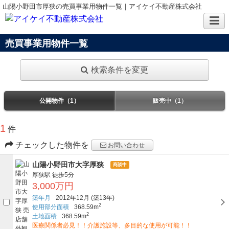
山陽小野田市厚狭の売買事業用物件一覧｜アイケイ不動産株式会社
売買事業用物件一覧
検索条件を変更
公開物件（1）
販売中（1）
1
件
チェックした物件を
お問い合わせ
山陽小野田市大字厚狭
商談中
厚狭駅
徒歩5分
3,000万円
築年月
2012年12月
(築13年)
2
使用部分面積
368.59m
2
土地面積
368.59m
医療関係者必見！！介護施設等、多目的な使用が可能！！