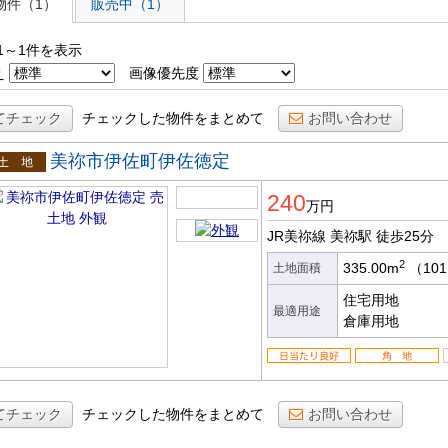
物件（1）
販売中（1）
1～1件を表示
え
画像優先度
てチェック
チェックした物件をまとめて
お問い合わせ
美祢市伊佐町伊佐徳定
土地
240
万円
JR美祢線 美祢駅
徒歩25分
2
335.00m
（101
土地面積
住宅用地
最適用途
倉庫用地
てチェック
チェックした物件をまとめて
お問い合わせ