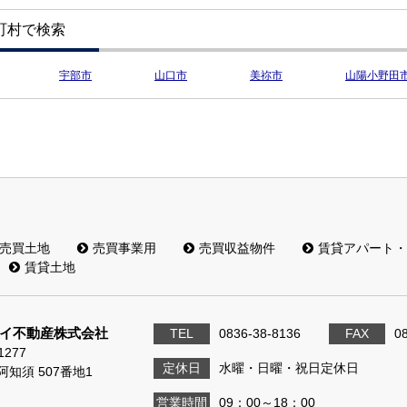
町村で検索
宇部市
山口市
美祢市
山陽小野田
売買土地
売買事業用
売買収益物件
賃貸アパート・
賃貸土地
イ不動産株式会社
TEL
0836-38-8136
FAX
0
1277
定休日
水曜・日曜・祝日定休日
知須 507番地1
営業時間
09：00～18：00