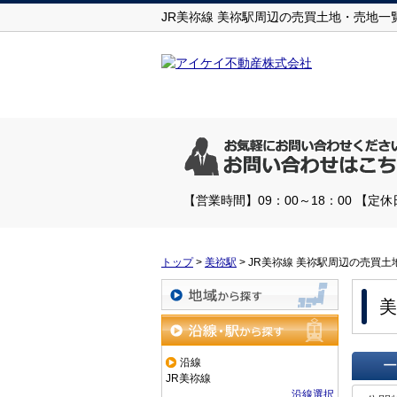
JR美祢線 美祢駅周辺の売買土地・売地
【営業時間】09：00～18：00 【
トップ
>
美祢駅
>
JR美祢線 美祢駅周辺の売買土
美
地域から探す
沿線・駅から探す
沿線
JR美祢線
一覧で
沿線選択