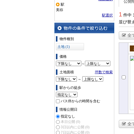
公開
駅
美祢
1
件中 
駅選択
並び替
全
物件の条件で絞り込む
物件種別
土地 (1)
売
価格
～
土地面積
坪数で検索
～
駅からの徒歩
バス停からの時間を含む
情報公開日
指定なし
本日公開
(0)
全
3日以内に公開
(0)
7日以内に公開
(0)