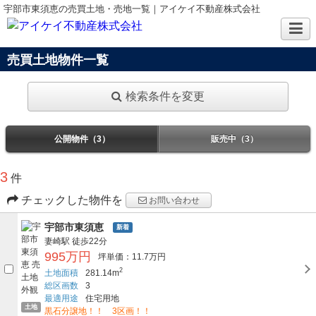
宇部市東須恵の売買土地・売地一覧｜アイケイ不動産株式会社
売買土地物件一覧
検索条件を変更
公開物件（3）
販売中（3）
3
件
チェックした物件を
お問い合わせ
宇部市東須恵
新着
妻崎駅
徒歩22分
995万円
坪単価：11.7万円
2
土地面積
281.14m
総区画数
3
最適用途
住宅用地
土地
黒石分譲地！！ 3区画！！