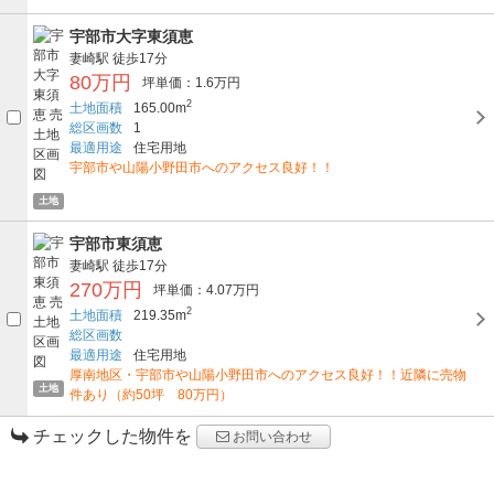
宇部市大字東須恵
妻崎駅
徒歩17分
80万円
坪単価：1.6万円
2
土地面積
165.00m
総区画数
1
最適用途
住宅用地
宇部市や山陽小野田市へのアクセス良好！！
土地
宇部市東須恵
妻崎駅
徒歩17分
270万円
坪単価：4.07万円
2
土地面積
219.35m
総区画数
最適用途
住宅用地
厚南地区・宇部市や山陽小野田市へのアクセス良好！！近隣に売物
土地
件あり（約50坪 80万円）
チェックした物件を
お問い合わせ