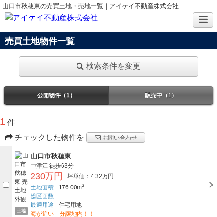
山口市秋穂東の売買土地・売地一覧｜アイケイ不動産株式会社
売買土地物件一覧
検索条件を変更
公開物件（1）
販売中（1）
1
件
チェックした物件を
お問い合わせ
山口市秋穂東
中津江
徒歩63分
230万円
坪単価：4.32万円
2
土地面積
176.00m
総区画数
最適用途
住宅用地
土地
海が近い 分譲地内！！