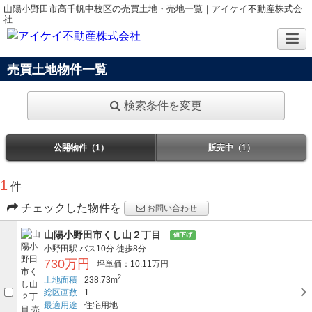
山陽小野田市高千帆中校区の売買土地・売地一覧｜アイケイ不動産株式会
社
売買土地物件一覧
検索条件を変更
公開物件（1）
販売中（1）
1
件
チェックした物件を
お問い合わせ
山陽小野田市くし山２丁目
値下げ
小野田駅
バス10分
徒歩8分
730万円
坪単価：10.11万円
2
土地面積
238.73m
総区画数
1
最適用途
住宅用地