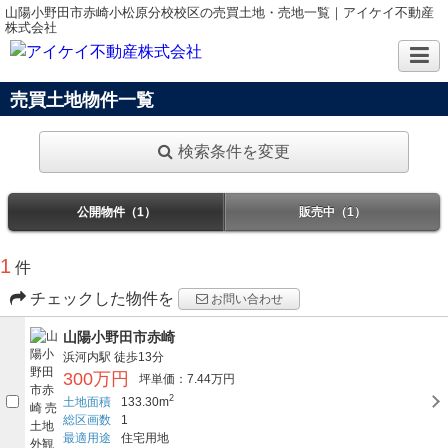
山陽小野田市赤崎小松原分校校区の売買土地・売地一覧｜アイケイ不動産
株式会社
売買土地物件一覧
検索条件を変更
公開物件（1）
販売中（1）
1
件
チェックした物件を
お問い合わせ
山陽小野田市赤崎
浜河内駅
徒歩13分
300万円
坪単価：7.44万円
2
土地面積
133.30m
総区画数
1
最適用途
住宅用地